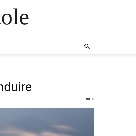
ole
nduire
0