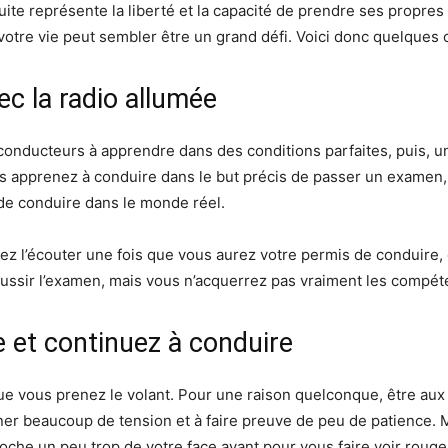
uite représente la liberté et la capacité de prendre ses propre
otre vie peut sembler être un grand défi. Voici donc quelques c
ec la radio allumée
conducteurs à apprendre dans des conditions parfaites, puis, une 
ous apprenez à conduire dans le but précis de passer un exame
a de conduire dans le monde réel.
ptez l’écouter une fois que vous aurez votre permis de conduire,
réussir l’examen, mais vous n’acquerrez pas vraiment les compé
e et continuez à conduire
que vous prenez le volant. Pour une raison quelconque, être a
îner beaucoup de tension et à faire preuve de peu de patience. 
roche un peu trop de votre face avant pour vous faire voir roug