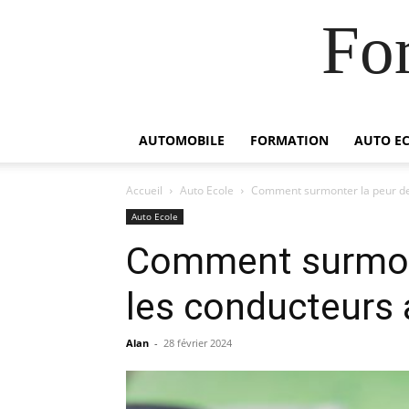
For
AUTOMOBILE
FORMATION
AUTO E
Accueil
Auto Ecole
Comment surmonter la peur de 
Auto Ecole
Comment surmont
les conducteurs 
Alan
-
28 février 2024