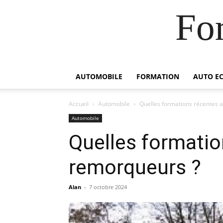
For
AUTOMOBILE
FORMATION
AUTO E
Accueil
Automobile
Quelles formations récentes a
Automobile
Quelles formatio
remorqueurs ?
Alan
-
7 octobre 2024