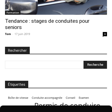
Formation
Tendance : stages de conduites pour
seniors
Tom
-
17 juin 2019
0
Rechercher
Étiquettes
Boîte de vitesse
Conduite accompagnée
Conseil
Examen
Permis de conduire
Jeune conducteur