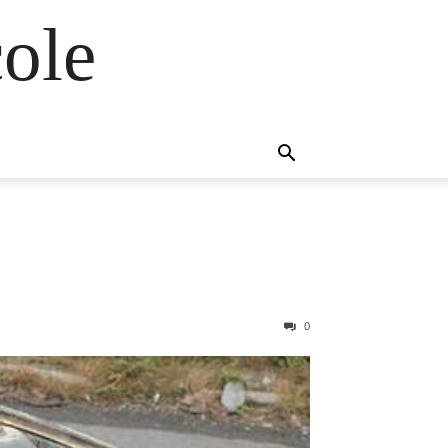
ole
0