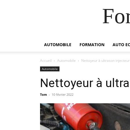
For
AUTOMOBILE
FORMATION
AUTO E
Accueil
Automobile
Nettoyeur à ultrason injecteur 
Automobile
Nettoyeur à ultra
Tom
-
10 février 2022